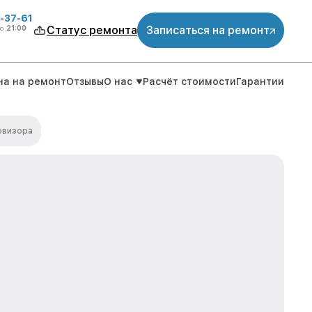
-37-61
о
21:00
Статус ремонта
Записаться на ремонт
на на ремонт
Отзывы
О нас
Расчёт стоимости
Гарантии
овизора