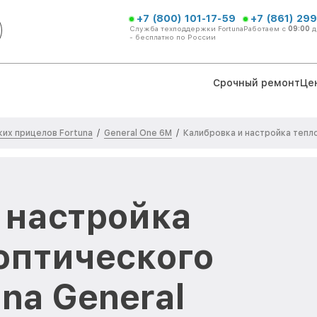
+7 (800) 101-17-59
+7 (861) 299
Служба техподдержки Fortuna
Работаем с
09:00
д
- бесплатно по России
Срочный ремонт
Це
их прицелов Fortuna
General One 6M
/
/
Калибровка и настройка тепл
 настройка
оптического
na General