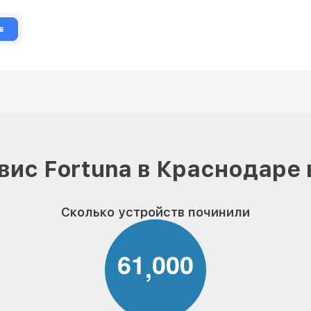
в
вис Fortuna в Краснодаре 
Сколько устройств починили
6
1
0
0
0
,