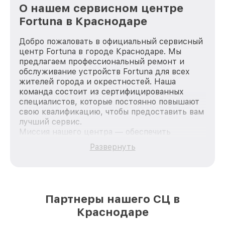
О нашем сервисном центре
Fortuna в Краснодаре
Добро пожаловать в официальный сервисный
центр Fortuna в городе Краснодаре. Мы
предлагаем профессиональный ремонт и
обслуживание устройств Fortuna для всех
жителей города и окрестностей. Наша
команда состоит из сертифицированных
специалистов, которые постоянно повышают
свою квалификацию, чтобы предоставить вам
лучший сервис.
Миссия нашего центра — обеспечить
качественный и доступный ремонт для
Развернуть
каждого пользователя продукции Fortuna, вне
зависимости от сложности поломки. Мы
стремимся к тому, чтобы каждый клиент был
удовлетворен скоростью и качеством
предоставляемых услуг. Наша цель — стать
Партнеры нашего СЦ в
лучшим сервисным центром Fortuna в городе
Краснодаре
Краснодаре, постоянно повышая уровень
доверия и лояльности наших клиентов.