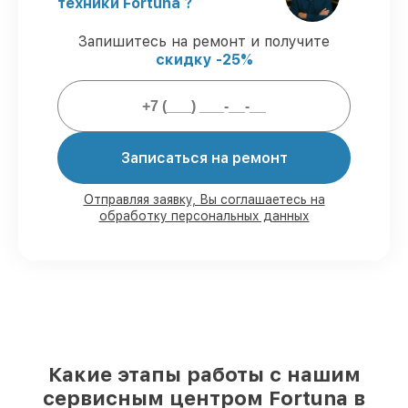
техники Fortuna ?
защищены сервисной гарантией.
Запишитесь на ремонт и получите
скидку -25%
Мы гарантируем:
80%
ремонтов закрываем в присутствии
клиента
90%
деталей Fortuna готовы к установке
Записаться на ремонт
в Краснодаре, остальные поступают
оперативно
Отправляя заявку, Вы соглашаетесь на
Подлинные запчасти Fortuna и
обработку персональных данных
надёжные аналоги
– для разного
бюджета
85%
починок выполняются в тот же день,
при незамедлительном начале работ
Какие этапы работы с нашим
сервисным центром Fortuna в