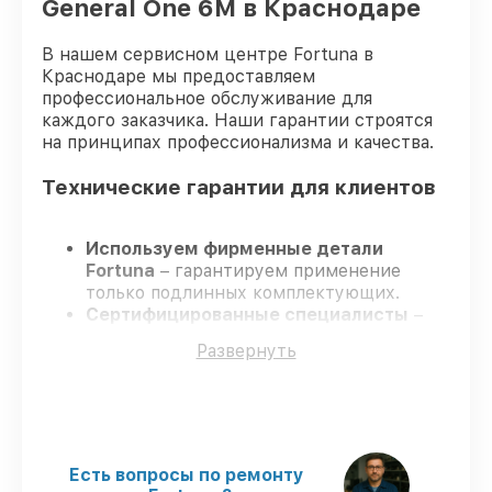
General One 6M в Краснодаре
В нашем сервисном центре Fortuna в
Краснодаре мы предоставляем
профессиональное обслуживание для
каждого заказчика. Наши гарантии строятся
на принципах профессионализма и качества.
Технические гарантии для клиентов
Используем фирменные детали
Fortuna
– гарантируем применение
только подлинных комплектующих.
Сертифицированные специалисты
–
проходят постоянное обучение, что
Развернуть
подтверждает уровень их
профессионализма.
Всегда выполняем ремонт вовремя
–
ремонт оптического прицела Fortuna
General One 6M без задержек.
Официальная гарантия
– все
Есть вопросы по ремонту
ремонтные услуги и комплектующие