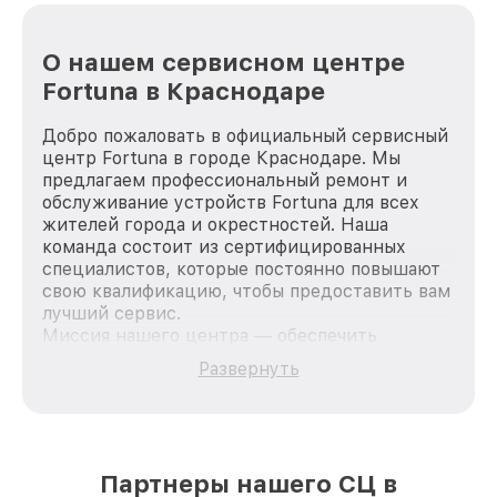
О нашем сервисном центре
Fortuna в Краснодаре
Добро пожаловать в официальный сервисный
центр Fortuna в городе Краснодаре. Мы
предлагаем профессиональный ремонт и
обслуживание устройств Fortuna для всех
жителей города и окрестностей. Наша
команда состоит из сертифицированных
специалистов, которые постоянно повышают
свою квалификацию, чтобы предоставить вам
лучший сервис.
Миссия нашего центра — обеспечить
качественный и доступный ремонт для
Развернуть
каждого пользователя продукции Fortuna, вне
зависимости от сложности поломки. Мы
стремимся к тому, чтобы каждый клиент был
удовлетворен скоростью и качеством
предоставляемых услуг. Наша цель — стать
Партнеры нашего СЦ в
лучшим сервисным центром Fortuna в городе