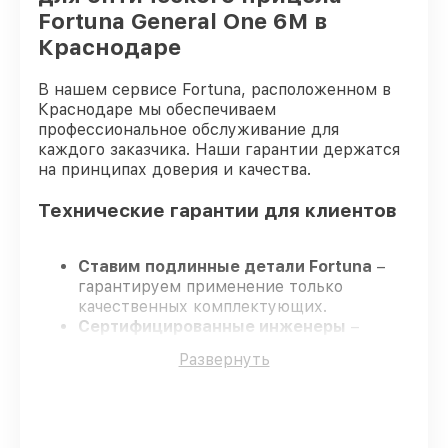
Fortuna General One 6M в
Краснодаре
В нашем сервисе Fortuna, расположенном в
Краснодаре мы обеспечиваем
профессиональное обслуживание для
каждого заказчика. Наши гарантии держатся
на принципах доверия и качества.
Технические гарантии для клиентов
Ставим подлинные детали Fortuna
–
гарантируем применение только
качественных комплектующих.
Сертифицированные инженеры
–
проходят постоянное обучение, что
Развернуть
обеспечивает надёжную работу
устройства после ремонта.
Заканчиваем ремонт в четко
оговоренные сроки
– ремонт
оптического прицела Fortuna General