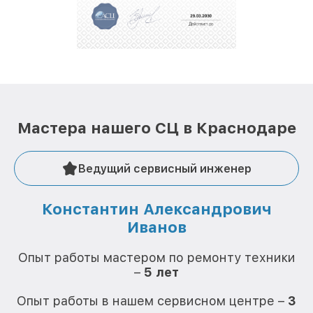
положительные отзывы и обрели отличную
репутацию. Мы постоянно совершенствуемся и
стараемся каждый день делать наш сервис еще
лучше!
Мастера нашего СЦ в Краснодаре
Ведущий сервисный инженер
Константин Александрович
Иванов
О
Опыт работы мастером по ремонту техники
–
5 лет
О
Опыт работы в нашем сервисном центре –
3