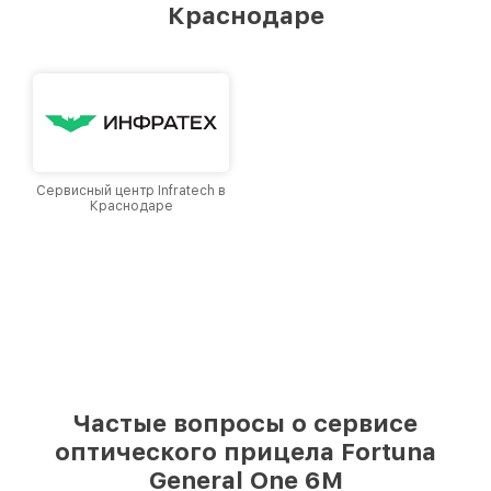
Краснодаре
Краснодаре, постоянно повышая уровень
доверия и лояльности наших клиентов.
Сервисный центр Infratech в
Краснодаре
Частые вопросы о сервисе
оптического прицела Fortuna
General One 6M