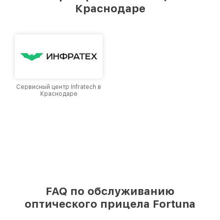
Краснодаре
Краснодаре, постоянно повышая уровень
доверия и лояльности наших клиентов.
Сервисный центр Infratech в
Краснодаре
FAQ по обслуживанию
оптического прицела Fortuna