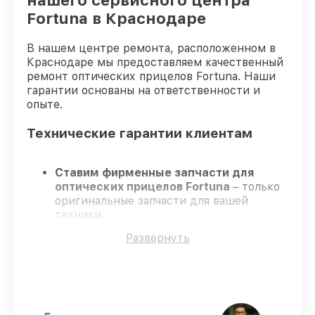
нашего сервисного центра
Fortuna в Краснодаре
В нашем центре ремонта, расположенном в
Краснодаре мы предоставляем качественный
ремонт оптических прицелов Fortuna. Наши
гарантии основаны на ответственности и
опыте.
Технические гарантии клиентам
Ставим фирменные запчасти для
оптических прицелов Fortuna
– только
оригинальные запчасти для вашей
техники.
Сертифицированные мастера
–
Развернуть
проходят регулярное обучение, что
обеспечивает гарантированно
долговечный результат.
Работаем строго в установленных
заранее временных рамках
– ремонт
оптических прицелов Fortuna без