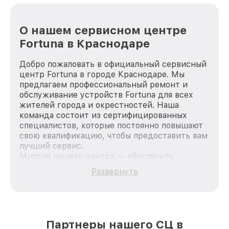
О нашем сервисном центре
Fortuna в Краснодаре
Добро пожаловать в официальный сервисный
центр Fortuna в городе Краснодаре. Мы
предлагаем профессиональный ремонт и
обслуживание устройств Fortuna для всех
жителей города и окрестностей. Наша
команда состоит из сертифицированных
специалистов, которые постоянно повышают
свою квалификацию, чтобы предоставить вам
лучший сервис.
Миссия нашего центра — обеспечить
качественный и доступный ремонт для
Развернуть
каждого пользователя продукции Fortuna, вне
зависимости от сложности поломки. Мы
стремимся к тому, чтобы каждый клиент был
удовлетворен скоростью и качеством
предоставляемых услуг. Наша цель — стать
Партнеры нашего СЦ в
лучшим сервисным центром Fortuna в городе