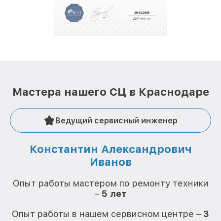
положительные отзывы и обрели отличную
репутацию. Мы постоянно совершенствуемся и
стараемся каждый день делать наш сервис еще
лучше!
Мастера нашего СЦ в Краснодаре
Ведущий сервисный инженер
Константин Александрович
Иванов
О
Опыт работы мастером по ремонту техники
–
5 лет
О
Опыт работы в нашем сервисном центре –
3