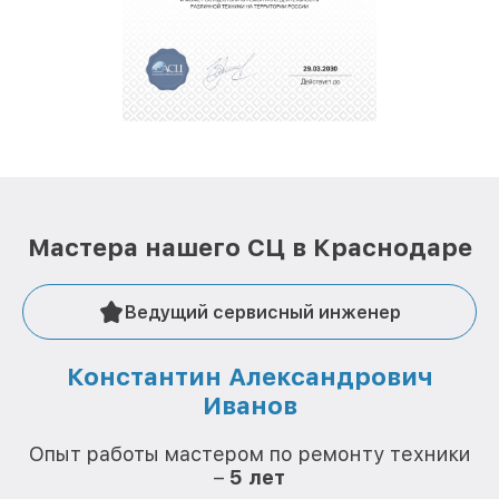
полной сохранности и бесплатно.
За годы своей деятельности мы получали только
положительные отзывы и обрели отличную
репутацию. Мы постоянно совершенствуемся и
стараемся каждый день делать наш сервис еще
лучше!
Мастера нашего СЦ в Краснодаре
Ведущий сервисный инженер
Константин Александрович
Иванов
О
Опыт работы мастером по ремонту техники
–
5 лет
О