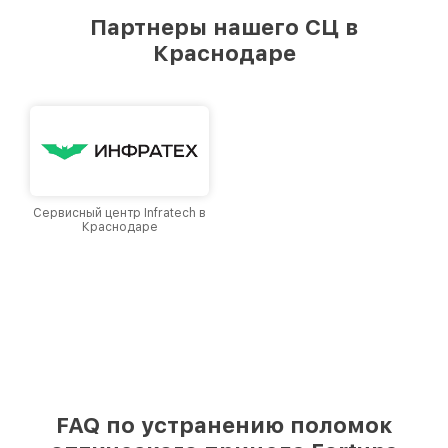
предоставляемых услуг. Наша цель — стать
Партнеры нашего СЦ в
лучшим сервисным центром Fortuna в городе
Краснодаре
Краснодаре, постоянно повышая уровень
доверия и лояльности наших клиентов.
Сервисный центр Infratech в
Краснодаре
FAQ по устранению поломок