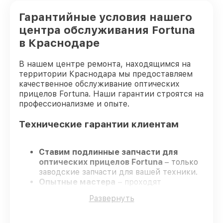
Гарантийные условия нашего
центра обслуживания Fortuna
в Краснодаре
В нашем центре ремонта, находящимся на
территории Краснодара мы предоставляем
качественное обслуживание оптических
прицелов Fortuna. Наши гарантии строятся на
профессионализме и опыте.
Технические гарантии клиентам
Ставим подлинные запчасти для
оптических прицелов Fortuna
– только
заводские запчасти для вашей техники.
Опытные мастера
– проходят
регулярное обучение, что подтверждает
Развернуть
гарантированно долговечный результат.
Соблюдаем сроки
– ремонт оптических
прицелов Fortuna без бесконечных