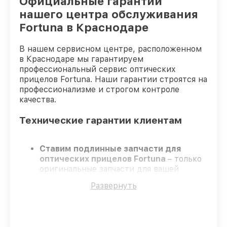
Официальные гарантии
нашего центра обслуживания
Fortuna в Краснодаре
В нашем сервисном центре, расположенном
в Краснодаре мы гарантируем
профессиональный сервис оптических
прицелов Fortuna. Наши гарантии строятся на
профессионализме и строгом контроле
качества.
Технические гарантии клиентам
Ставим подлинные запчасти для
оптических прицелов Fortuna
– только
оригинальные запчасти для вашей
техники.
Развернуть
Сертифицированные специалисты
–
проходят серьезную проверку знаний и
навыков, что обеспечивает качество и
надёжность ремонта.