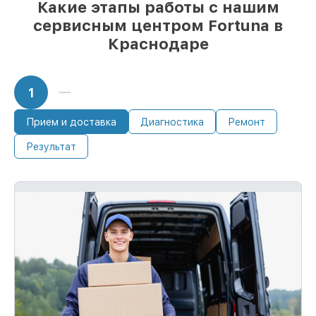
Какие этапы работы с нашим
85%
работ по восстановлению Fortuna
завершаются в тот же день, если мастер
сервисным центром Fortuna в
начинает работу сразу
Краснодаре
1
Прием и доставка
Диагностика
Ремонт
Результат