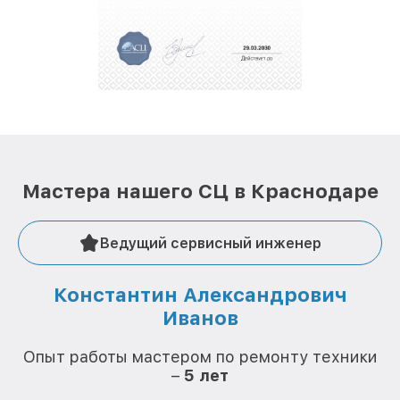
полной сохранности и бесплатно.
За годы своей деятельности мы получали только
положительные отзывы и обрели отличную
репутацию. Мы постоянно совершенствуемся и
стараемся каждый день делать наш сервис еще
лучше!
Мастера нашего СЦ в Краснодаре
Ведущий сервисный инженер
Константин Александрович
Иванов
О
Опыт работы мастером по ремонту техники
–
5 лет
О