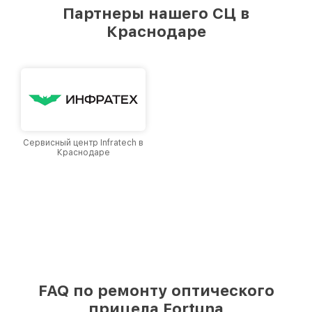
предоставляемых услуг. Наша цель — стать
Партнеры нашего СЦ в
лучшим сервисным центром Fortuna в городе
Краснодаре
Краснодаре, постоянно повышая уровень
доверия и лояльности наших клиентов.
Сервисный центр Infratech в
Краснодаре
FAQ по ремонту оптического
прицела Fortuna