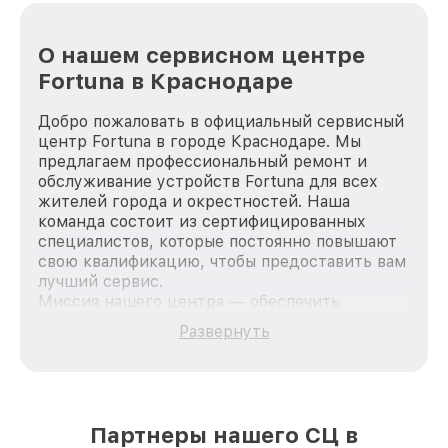
О нашем сервисном центре
Fortuna в Краснодаре
Добро пожаловать в официальный сервисный
центр Fortuna в городе Краснодаре. Мы
предлагаем профессиональный ремонт и
обслуживание устройств Fortuna для всех
жителей города и окрестностей. Наша
команда состоит из сертифицированных
специалистов, которые постоянно повышают
свою квалификацию, чтобы предоставить вам
лучший сервис.
Миссия нашего центра — обеспечить
качественный и доступный ремонт для
Развернуть
каждого пользователя продукции Fortuna, вне
зависимости от сложности поломки. Мы
стремимся к тому, чтобы каждый клиент был
удовлетворен скоростью и качеством
предоставляемых услуг. Наша цель — стать
Партнеры нашего СЦ в
лучшим сервисным центром Fortuna в городе