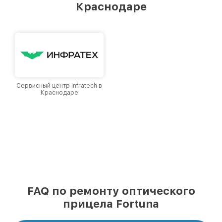
Краснодаре
Краснодаре, постоянно повышая уровень
доверия и лояльности наших клиентов.
Сервисный центр Infratech в
Краснодаре
FAQ по ремонту оптического
прицела Fortuna