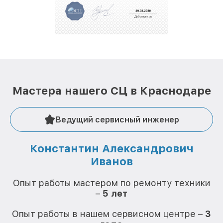
положительные отзывы и обрели отличную
репутацию. Мы постоянно совершенствуемся и
стараемся каждый день делать наш сервис еще
лучше!
Мастера нашего СЦ в Краснодаре
Ведущий сервисный инженер
Константин Александрович
Иванов
О
Опыт работы мастером по ремонту техники
–
5 лет
О
Опыт работы в нашем сервисном центре –
3