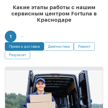
мы готовы рассмотреть варианты под
Какие этапы работы с нашим
любые запросы
сервисным центром Fortuna в
85%
починок Fortuna завершаются в тот
же день, при немедленном старте работ
Краснодаре
1
Прием и доставка
Диагностика
Ремонт
Результат