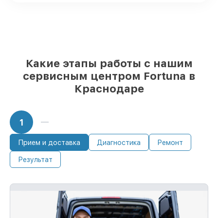
проверенные реплики
– под любые
запросы
85%
ремонтов исполняются за 1–2 часа,
после приёма тепловизора
Какие этапы работы с нашим
сервисным центром Fortuna в
Краснодаре
1
Прием и доставка
Диагностика
Ремонт
Результат