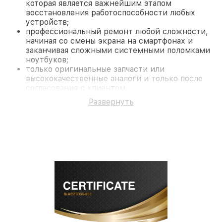
которая является важнейшим этапом
восстановления работоспособности любых
устройств;
профессиональный ремонт любой сложности,
начиная со смены экрана на смартфонах и
заканчивая сложными системными поломками
ноутбуков;
только оригинальные запчасти или
высококачественные аналоги и только после
согласования с клиентом.
На все работы и замененные комплектующие
Развернуть
предоставляется длительная гарантия. В случае
поломки по условиям гарантии, мы бесплатно
исправим ситуацию.
Наши преимущества
Преимуществами нашего сервисного центра
Fortuna в Краснодаре являются:
лучшие специалисты с многолетним опытом и
безупречной репутацией;
современное оборудование и
лицензированное ПО в ремонтно-
диагностических мастерских;
собственный склад комплектующих, что