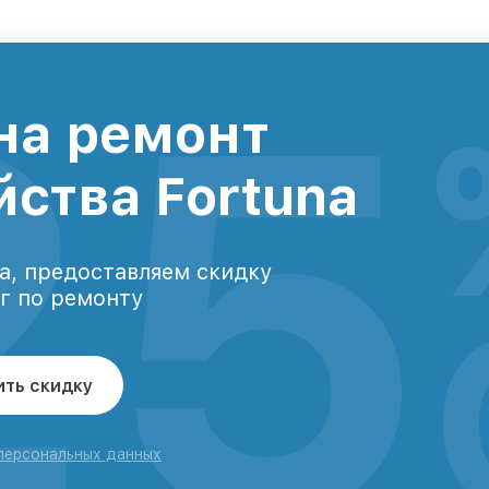
25
на ремонт
йства Fortuna
а, предоставляем скидку
уг по ремонту
ить скидку
 персональных данных