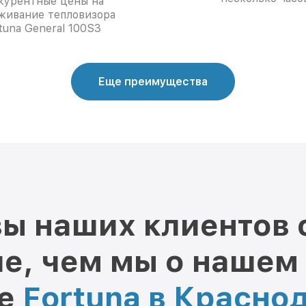
курентные цены на
живание тепловизора
tuna General 100S3
Еще преимущества
ы наших клиентов 
е, чем мы о нашем
ре
Fortuna в Красно