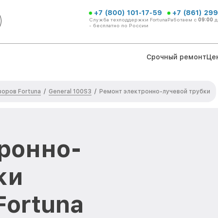
+7 (800) 101-17-59
+7 (861) 299
Служба техподдержки Fortuna
Работаем с
09:00
д
- бесплатно по России
Срочный ремонт
Це
оров Fortuna
General 100S3
/
/
Ремонт электронно-лучевой трубки
ронно-
ки
Fortuna