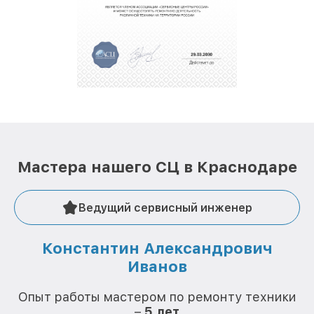
обеспечат доставку устройств в сервис в
полной сохранности и бесплатно.
За годы своей деятельности мы получали только
положительные отзывы и обрели отличную
репутацию. Мы постоянно совершенствуемся и
стараемся каждый день делать наш сервис еще
лучше!
Мастера нашего СЦ в Краснодаре
Ведущий сервисный инженер
Константин Александрович
Иванов
О
Опыт работы мастером по ремонту техники
–
5 лет