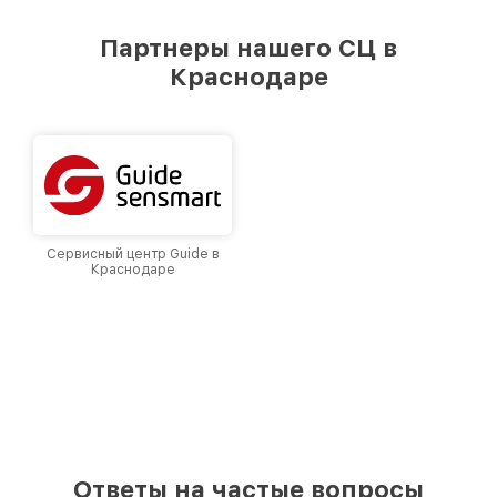
удовлетворен скоростью и качеством
предоставляемых услуг. Наша цель — стать
Партнеры нашего СЦ в
лучшим сервисным центром Fortuna в городе
Краснодаре
Краснодаре, постоянно повышая уровень
доверия и лояльности наших клиентов.
Сервисный центр Guide в
Краснодаре
Ответы на частые вопросы