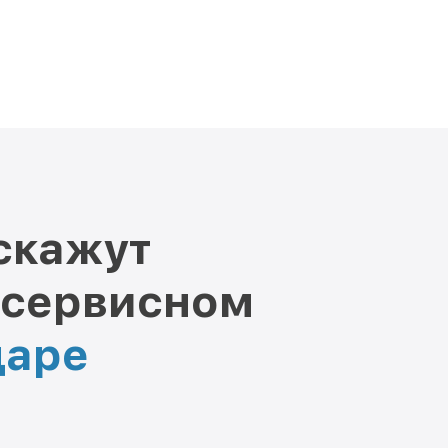
скажут
 сервисном
даре