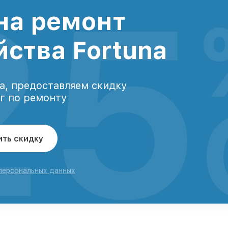
25
на ремонт
йства Fortuna
а, предоставляем скидку
уг по ремонту
ить скидку
 персональных данных