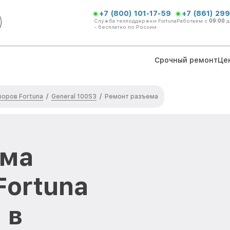
+7 (800) 101-17-59
+7 (861) 299
Служба техподдержки Fortuna
Работаем с
09:00
д
- бесплатно по России
Срочный ремонт
Це
оров Fortuna
General 100S3
/
/
Ремонт разъема
ема
Fortuna
 в