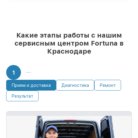
Подлинные запчасти Fortuna и
надёжные аналоги
– под любые запросы
85%
ремонтов исполняются за 1–2 часа,
при незамедлительном начале работ
Какие этапы работы с нашим
сервисным центром Fortuna в
Краснодаре
1
Прием и доставка
Диагностика
Ремонт
Результат