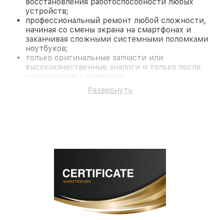
восстановления работоспособности любых
устройств;
профессиональный ремонт любой сложности,
начиная со смены экрана на смартфонах и
заканчивая сложными системными поломками
ноутбуков;
только оригинальные запчасти или
высококачественные аналоги и только после
согласования с клиентом.
На все работы и замененные комплектующие
Развернуть
предоставляется длительная гарантия. В случае
поломки по условиям гарантии, мы бесплатно
исправим ситуацию.
Наши преимущества
Преимуществами нашего сервисного центра
Fortuna в Краснодаре являются:
лучшие специалисты с многолетним опытом и
безупречной репутацией;
современное оборудование и
лицензированное ПО в ремонтно-
диагностических мастерских;
собственный склад комплектующих, что
позволяет сократить сроки