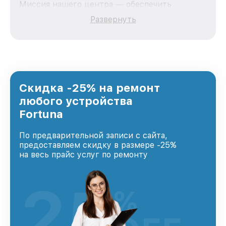
Миссия нашего центра — обеспечить
качественный и доступный ремонт для
Развернуть
каждого пользователя продукции Fortuna, вне
зависимости от сложности поломки. Мы
стремимся к тому, чтобы каждый клиент был
удовлетворен скоростью и качеством
предоставляемых услуг. Наша цель — стать
лучшим сервисным центром Fortuna в городе
Краснодаре, постоянно повышая уровень
Скидка -25% на ремонт
доверия и лояльности наших клиентов.
любого устройства
Fortuna
По предварительной записи с сайта,
предоставляем скидку в размере -25%
на весь прайс услуг по ремонту
25
%