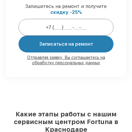
General 40S3, согласованные с клиентом.
Запишитесь на ремонт и получите
Подтвержденная гарантия
– все
скидку -25%
работы по восстановлению проводятся с
официальной гарантией.
Мы гарантируем:
Записаться на ремонт
80%
работ с возможностью наблюдения
90%
комплектующих для тепловизоров
Отправляя заявку, Вы соглашаетесь на
обработку персональных данных
на складе или доступны для срочного
заказа
Подбор оригинальных комплектующих
и надежных реплик с возможностью
выбрать
– под любые финансовые
возможности
85%
работ быстро и без задержек, при
условии, что обслуживание началось
сразу
Какие этапы работы с нашим
сервисным центром Fortuna в
Краснодаре