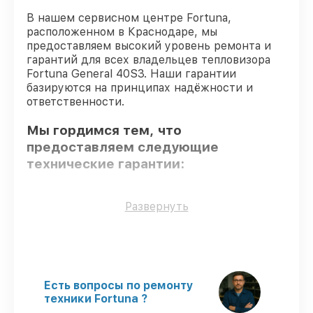
В нашем сервисном центре Fortuna,
расположенном в Краснодаре, мы
предоставляем высокий уровень ремонта и
гарантий для всех владельцев тепловизора
Fortuna General 40S3. Наши гарантии
базируются на принципах надёжности и
ответственности.
Мы гордимся тем, что
предоставляем следующие
технические гарантии:
Оригинальные детали
– только
Развернуть
подлинные комплектующие.
Квалифицированные специалисты
–
все работники проходят обязательное
обучение и ежегодную аттестацию, что
подтверждает их уровень мастерства.
Есть вопросы по ремонту
Соблюдение сроков починки
–
техники Fortuna ?
соблюдаем сроки сервиса тепловизора