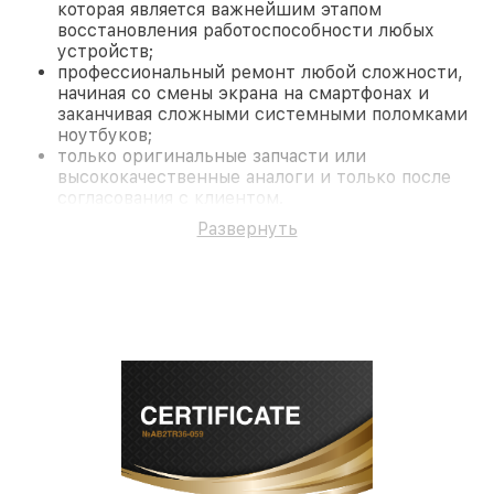
которая является важнейшим этапом
восстановления работоспособности любых
устройств;
профессиональный ремонт любой сложности,
начиная со смены экрана на смартфонах и
заканчивая сложными системными поломками
ноутбуков;
только оригинальные запчасти или
высококачественные аналоги и только после
согласования с клиентом.
На все работы и замененные комплектующие
Развернуть
предоставляется длительная гарантия. В случае
поломки по условиям гарантии, мы бесплатно
исправим ситуацию.
Наши преимущества
Преимуществами нашего сервисного центра
Fortuna в Краснодаре являются:
лучшие специалисты с многолетним опытом и
безупречной репутацией;
современное оборудование и
лицензированное ПО в ремонтно-
диагностических мастерских;
собственный склад комплектующих, что