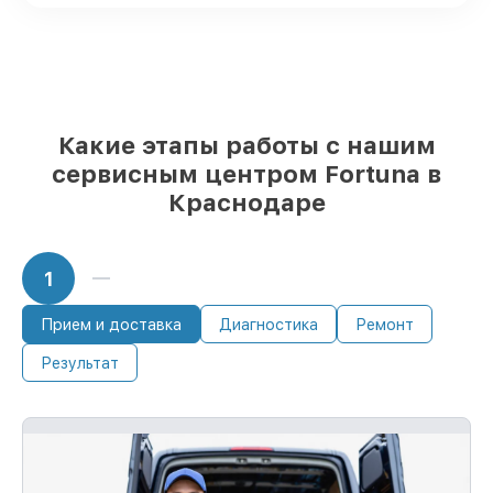
надёжные аналоги
– для разного
бюджета
85%
ремонтов выполняются в тот же
день, при незамедлительном начале
работ
Какие этапы работы с нашим
сервисным центром Fortuna в
Краснодаре
1
Прием и доставка
Диагностика
Ремонт
Результат