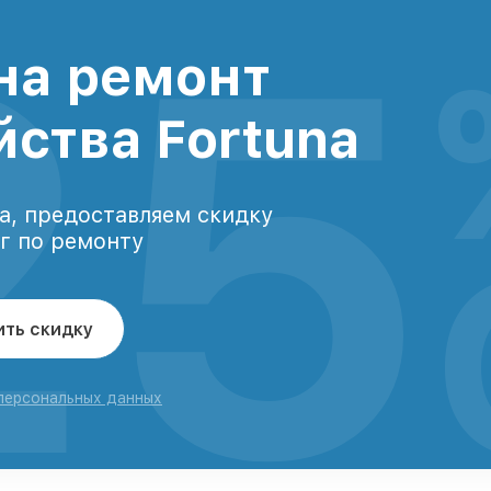
25
на ремонт
йства Fortuna
а, предоставляем скидку
уг по ремонту
ить скидку
 персональных данных