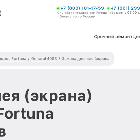
+7 (800) 101-17-59
+7 (861) 299
Служба техподдержки Fortuna
Работаем с
09:00
д
- бесплатно по России
Срочный ремонт
Це
оров Fortuna
General 40S3
/
/
Замена дисплея (экрана)
ея (экрана)
Fortuna
в