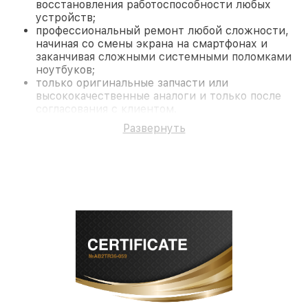
восстановления работоспособности любых
устройств;
профессиональный ремонт любой сложности,
начиная со смены экрана на смартфонах и
заканчивая сложными системными поломками
ноутбуков;
только оригинальные запчасти или
высококачественные аналоги и только после
согласования с клиентом.
На все работы и замененные комплектующие
Развернуть
предоставляется длительная гарантия. В случае
поломки по условиям гарантии, мы бесплатно
исправим ситуацию.
Наши преимущества
Преимуществами нашего сервисного центра
Fortuna в Краснодаре являются:
лучшие специалисты с многолетним опытом и
безупречной репутацией;
современное оборудование и
лицензированное ПО в ремонтно-
диагностических мастерских;
собственный склад комплектующих, что
позволяет сократить сроки