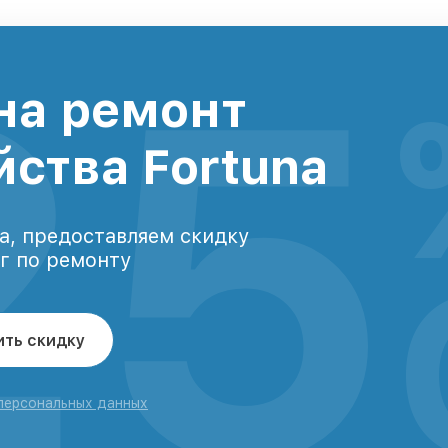
25
на ремонт
йства Fortuna
а, предоставляем скидку
уг по ремонту
ить скидку
 персональных данных