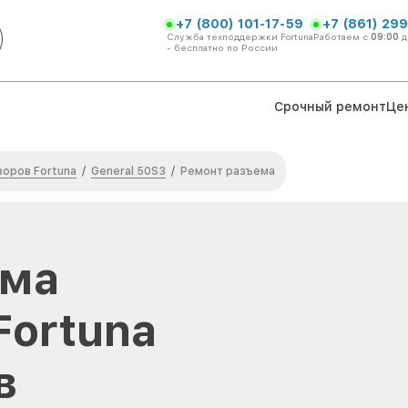
+7 (800) 101-17-59
+7 (861) 299
Служба техподдержки Fortuna
Работаем с
09:00
д
- бесплатно по России
Срочный ремонт
Це
оров Fortuna
General 50S3
/
/
Ремонт разъема
ема
Fortuna
в