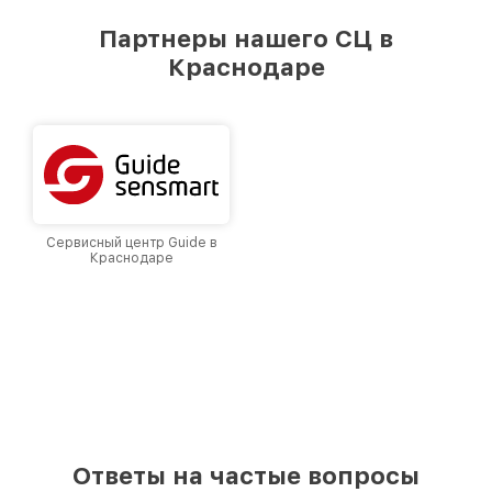
удовлетворен скоростью и качеством
предоставляемых услуг. Наша цель — стать
Партнеры нашего СЦ в
лучшим сервисным центром Fortuna в городе
Краснодаре
Краснодаре, постоянно повышая уровень
доверия и лояльности наших клиентов.
Сервисный центр Guide в
Краснодаре
Ответы на частые вопросы