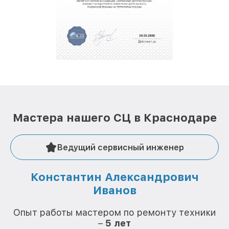
полной сохранности и бесплатно.
За годы своей деятельности мы получали только
положительные отзывы и обрели отличную
репутацию. Мы постоянно совершенствуемся и
стараемся каждый день делать наш сервис еще
лучше!
Мастера нашего СЦ в Краснодаре
Ведущий сервисный инженер
Константин Александрович
Иванов
О
Опыт работы мастером по ремонту техники
–
5 лет