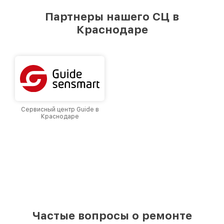
предоставляемых услуг. Наша цель — стать
Партнеры нашего СЦ в
лучшим сервисным центром Fortuna в городе
Краснодаре
Краснодаре, постоянно повышая уровень
доверия и лояльности наших клиентов.
Сервисный центр Guide в
Краснодаре
Частые вопросы о ремонте