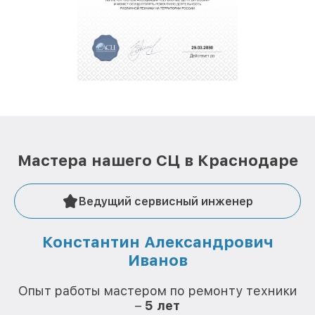
полной сохранности и бесплатно.
За годы своей деятельности мы получали только
положительные отзывы и обрели отличную
репутацию. Мы постоянно совершенствуемся и
стараемся каждый день делать наш сервис еще
лучше!
Мастера нашего СЦ в Краснодаре
Ведущий сервисный инженер
Константин Александрович
Иванов
О
Опыт работы мастером по ремонту техники
–
5 лет