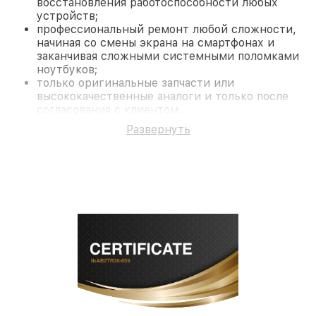
восстановления работоспособности любых
устройств;
профессиональный ремонт любой сложности,
начиная со смены экрана на смартфонах и
заканчивая сложными системными поломками
ноутбуков;
только оригинальные запчасти или
высококачественные аналоги и только после
согласования с клиентом.
На все работы и замененные комплектующие
Развернуть
предоставляется длительная гарантия. В случае
поломки по условиям гарантии, мы бесплатно
исправим ситуацию.
Наши преимущества
Преимуществами нашего сервисного центра
Fortuna в Краснодаре являются:
лучшие специалисты с многолетним опытом и
безупречной репутацией;
современное оборудование и
лицензированное ПО в ремонтно-
диагностических мастерских;
собственный склад комплектующих, что
позволяет сократить сроки