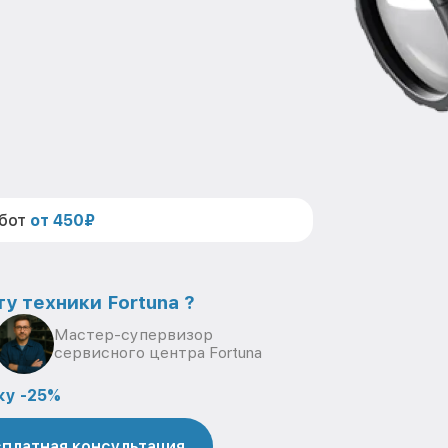
абот
от 450₽
у техники Fortuna ?
Мастер-супервизор
сервисного центра Fortuna
ку -25%
платная консультация