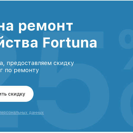
25
на ремонт
йства Fortuna
а, предоставляем скидку
уг по ремонту
ить скидку
 персональных данных