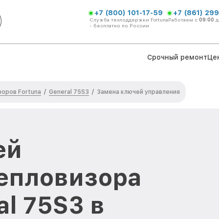
+7 (800) 101-17-59
+7 (861) 299
Служба техподдержки Fortuna
Работаем с
09:00
д
- бесплатно по России
Срочный ремонт
Це
оров Fortuna
General 75S3
/
/
Замена ключей управления
ей
епловизора
al 75S3 в