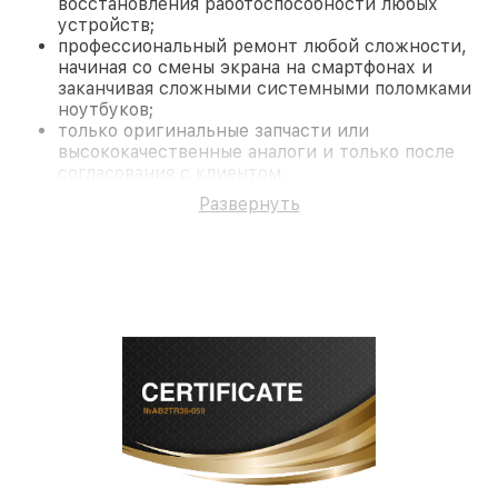
восстановления работоспособности любых
устройств;
профессиональный ремонт любой сложности,
начиная со смены экрана на смартфонах и
заканчивая сложными системными поломками
ноутбуков;
только оригинальные запчасти или
высококачественные аналоги и только после
согласования с клиентом.
На все работы и замененные комплектующие
Развернуть
предоставляется длительная гарантия. В случае
поломки по условиям гарантии, мы бесплатно
исправим ситуацию.
Наши преимущества
Преимуществами нашего сервисного центра
Fortuna в Краснодаре являются:
лучшие специалисты с многолетним опытом и
безупречной репутацией;
современное оборудование и
лицензированное ПО в ремонтно-
диагностических мастерских;
собственный склад комплектующих, что
позволяет сократить сроки