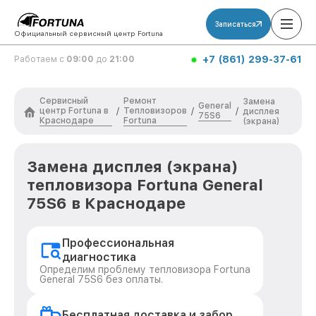
Записаться
Официальный сервисный центр Fortuna
+7 (861) 299-37-61
Работаем с
09:00
до
21:00
Сервисный
Ремонт
Замена
General
центр Fortuna в
Тепловизоров
/
/
/
дисплея
75S6
Краснодаре
Fortuna
(экрана)
Замена дисплея (экрана)
тепловизора Fortuna General
75S6 в Краснодаре
Профессиональная
диагностика
Определим проблему тепловизора Fortuna
General 75S6 без оплаты.
Бесплатная доставка и забор