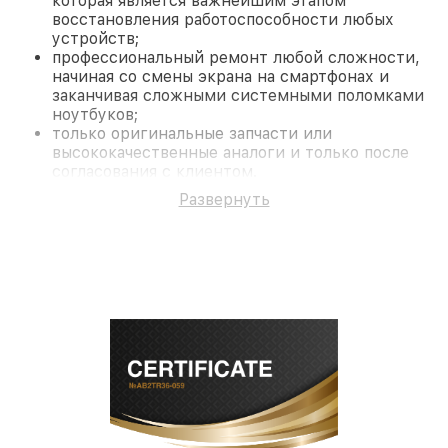
которая является важнейшим этапом
восстановления работоспособности любых
устройств;
профессиональный ремонт любой сложности,
начиная со смены экрана на смартфонах и
заканчивая сложными системными поломками
ноутбуков;
только оригинальные запчасти или
высококачественные аналоги и только после
согласования с клиентом.
На все работы и замененные комплектующие
Развернуть
предоставляется длительная гарантия. В случае
поломки по условиям гарантии, мы бесплатно
исправим ситуацию.
Наши преимущества
Преимуществами нашего сервисного центра
Fortuna в Краснодаре являются:
лучшие специалисты с многолетним опытом и
безупречной репутацией;
современное оборудование и
лицензированное ПО в ремонтно-
диагностических мастерских;
собственный склад комплектующих, что
позволяет сократить сроки