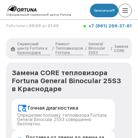
Записаться
Официальный сервисный центр Fortuna
+7 (861) 299-37-61
Работаем с
09:00
до
21:00
Сервисный
Ремонт
General
Замена
центр Fortuna в
Тепловизоров
Binocular
/
/
/
CORE
Краснодаре
Fortuna
25S3
Замена CORE тепловизора
Fortuna General Binocular 25S3
в Краснодаре
Точная диагностика
Определим поломку тепловизора Fortuna
General Binocular 25S3 совершенно
бесплатно.
Доставка от двери до двери за