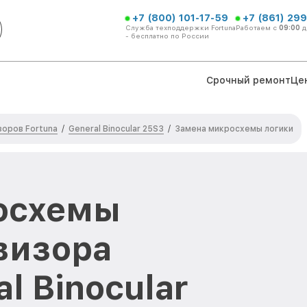
+7 (800) 101-17-59
+7 (861) 299
Служба техподдержки Fortuna
Работаем с
09:00
д
- бесплатно по России
Срочный ремонт
Це
оров Fortuna
General Binocular 25S3
/
/
Замена микросхемы логики
осхемы
визора
l Binocular