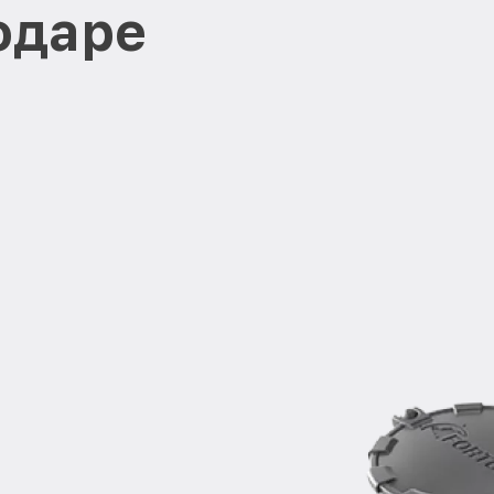
одаре