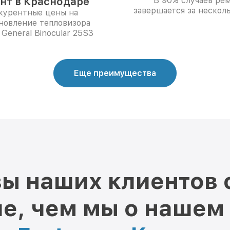
нт в Краснодаре
В 90% случаев ре
завершается за несколь
курентные цены на
новление тепловизора
 General Binocular 25S3
Еще преимущества
ы наших клиентов 
е, чем мы о нашем