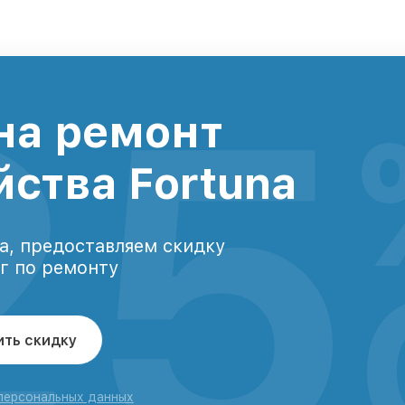
25
на ремонт
йства Fortuna
а, предоставляем скидку
уг по ремонту
ить скидку
 персональных данных