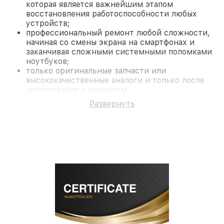
которая является важнейшим этапом
восстановления работоспособности любых
устройств;
профессиональный ремонт любой сложности,
начиная со смены экрана на смартфонах и
заканчивая сложными системными поломками
ноутбуков;
только оригинальные запчасти или
высококачественные аналоги и только после
согласования с клиентом.
На все работы и замененные комплектующие
Развернуть
предоставляется длительная гарантия. В случае
поломки по условиям гарантии, мы бесплатно
исправим ситуацию.
Наши преимущества
Преимуществами нашего сервисного центра
Fortuna в Краснодаре являются:
лучшие специалисты с многолетним опытом и
безупречной репутацией;
современное оборудование и
лицензированное ПО в ремонтно-
диагностических мастерских;
собственный склад комплектующих, что