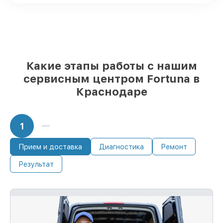
проверенные реплики
– под любые
запросы
85%
починок выполняются в тот же день,
если мастер приступает к ремонту сразу
Какие этапы работы с нашим
сервисным центром Fortuna в
Краснодаре
1
Прием и доставка
Диагностика
Ремонт
Результат