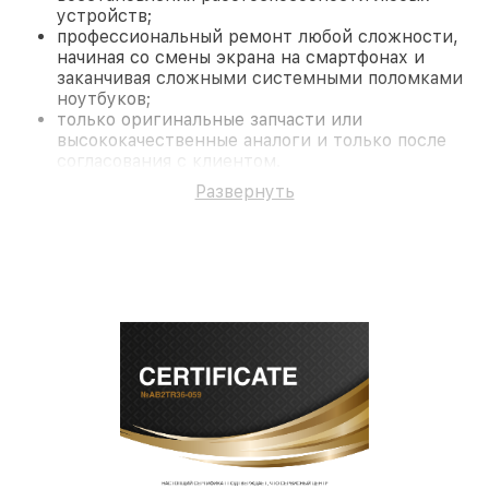
устройств;
профессиональный ремонт любой сложности,
начиная со смены экрана на смартфонах и
заканчивая сложными системными поломками
ноутбуков;
только оригинальные запчасти или
высококачественные аналоги и только после
согласования с клиентом.
На все работы и замененные комплектующие
Развернуть
предоставляется длительная гарантия. В случае
поломки по условиям гарантии, мы бесплатно
исправим ситуацию.
Наши преимущества
Преимуществами нашего сервисного центра
Fortuna в Краснодаре являются:
лучшие специалисты с многолетним опытом и
безупречной репутацией;
современное оборудование и
лицензированное ПО в ремонтно-
диагностических мастерских;
собственный склад комплектующих, что
позволяет сократить сроки
восстановительных работ;