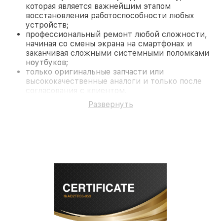
которая является важнейшим этапом
восстановления работоспособности любых
устройств;
профессиональный ремонт любой сложности,
начиная со смены экрана на смартфонах и
заканчивая сложными системными поломками
ноутбуков;
только оригинальные запчасти или
высококачественные аналоги и только после
согласования с клиентом.
На все работы и замененные комплектующие
Развернуть
предоставляется длительная гарантия. В случае
поломки по условиям гарантии, мы бесплатно
исправим ситуацию.
Наши преимущества
Преимуществами нашего сервисного центра
Fortuna в Краснодаре являются:
лучшие специалисты с многолетним опытом и
безупречной репутацией;
современное оборудование и
лицензированное ПО в ремонтно-
диагностических мастерских;
собственный склад комплектующих, что