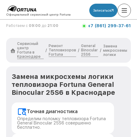
Записаться
Официальный сервисный центр Fortuna
+7 (861) 299-37-61
Работаем с
09:00
до
21:00
Сервисный
Ремонт
General
Замена
центр
Тепловизоров
Binocular
/
/
/
микросхемы
Fortuna в
Fortuna
25S6
логики
Краснодаре
Замена микросхемы логики
тепловизора Fortuna General
Binocular 25S6 в Краснодаре
Точная диагностика
Определим поломку тепловизора Fortuna
General Binocular 25S6 совершенно
бесплатно.