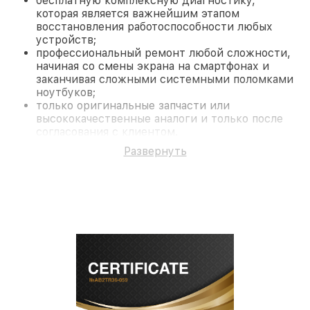
бесплатную комплексную диагностику,
которая является важнейшим этапом
восстановления работоспособности любых
устройств;
профессиональный ремонт любой сложности,
начиная со смены экрана на смартфонах и
заканчивая сложными системными поломками
ноутбуков;
только оригинальные запчасти или
высококачественные аналоги и только после
согласования с клиентом.
На все работы и замененные комплектующие
Развернуть
предоставляется длительная гарантия. В случае
поломки по условиям гарантии, мы бесплатно
исправим ситуацию.
Наши преимущества
Преимуществами нашего сервисного центра
Fortuna в Краснодаре являются:
лучшие специалисты с многолетним опытом и
безупречной репутацией;
современное оборудование и
лицензированное ПО в ремонтно-
диагностических мастерских;
собственный склад комплектующих, что