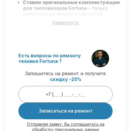
Ставим оригинальные комплектующие
для тепловизоров Fortuna
– только
качественные запчасти для вашей
техники.
Развернуть
Опытные мастера
– проходят строгий
отбор, что гарантирует высокий уровень
сервиса.
Соблюдаем сроки
– ремонт
тепловизоров Fortuna в оговоренные
сроки.
Есть вопросы по ремонту
Официальная гарантия
– на все услуги
техники Fortuna ?
и детали для тепловизоров Fortuna
предоставляется официальное
Запишитесь на ремонт и получите
сопровождение.
скидку -25%
Мы гарантируем:
Записаться на ремонт
80%
заказов по ремонту исполняются в
присутствии клиента
90%
запчастей Fortuna в наличии на
Отправляя заявку, Вы соглашаетесь на
складе в Краснодаре, остальные
обработку персональных данных