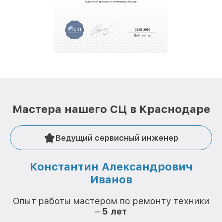
полной сохранности и бесплатно.
За годы своей деятельности мы получали только
положительные отзывы и обрели отличную
репутацию. Мы постоянно совершенствуемся и
стараемся каждый день делать наш сервис еще
лучше!
Мастера нашего СЦ в Краснодаре
Ведущий сервисный инженер
Константин Александрович
Иванов
О
Опыт работы мастером по ремонту техники
–
5 лет
О