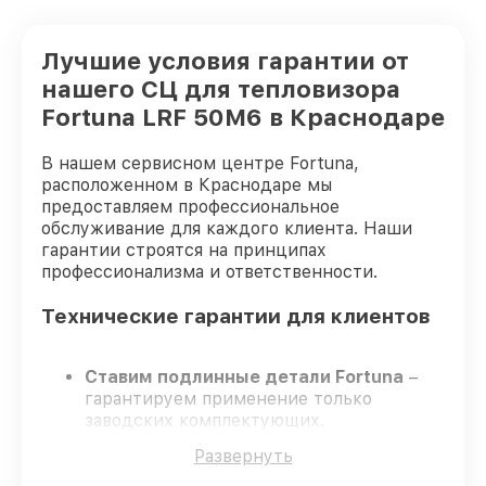
Лучшие условия гарантии от
нашего СЦ для тепловизора
Fortuna LRF 50M6 в Краснодаре
В нашем сервисном центре Fortuna,
расположенном в Краснодаре мы
предоставляем профессиональное
обслуживание для каждого клиента. Наши
гарантии строятся на принципах
профессионализма и ответственности.
Технические гарантии для клиентов
Ставим подлинные детали Fortuna
–
гарантируем применение только
заводских комплектующих.
Опытные мастера
– проходят жёсткий
Развернуть
контроль знаний и навыков, что
гарантирует качество выполняемых