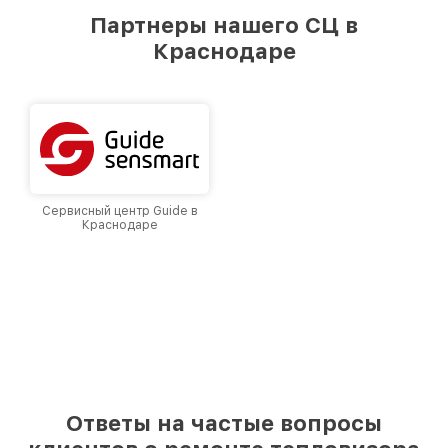
предоставляемых услуг. Наша цель — стать
Партнеры нашего СЦ в
лучшим сервисным центром Fortuna в городе
Краснодаре
Краснодаре, постоянно повышая уровень
доверия и лояльности наших клиентов.
Сервисный центр Guide в
Краснодаре
Ответы на частые вопросы