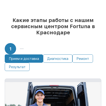
Fortuna и качественные аналоги
– для
разного бюджета
85%
починок занимают до 2 часов, после
приёма тепловизора
Какие этапы работы с нашим
сервисным центром Fortuna в
Краснодаре
1
Прием и доставка
Диагностика
Ремонт
Результат