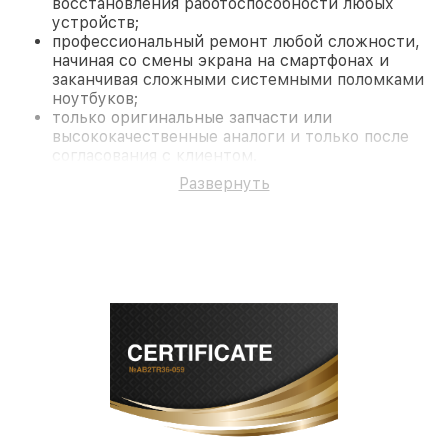
восстановления работоспособности любых
устройств;
профессиональный ремонт любой сложности,
начиная со смены экрана на смартфонах и
заканчивая сложными системными поломками
ноутбуков;
только оригинальные запчасти или
высококачественные аналоги и только после
согласования с клиентом.
На все работы и замененные комплектующие
Развернуть
предоставляется длительная гарантия. В случае
поломки по условиям гарантии, мы бесплатно
исправим ситуацию.
Наши преимущества
Преимуществами нашего сервисного центра
Fortuna в Краснодаре являются:
лучшие специалисты с многолетним опытом и
безупречной репутацией;
современное оборудование и
лицензированное ПО в ремонтно-
диагностических мастерских;
собственный склад комплектующих, что
позволяет сократить сроки