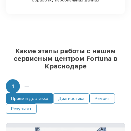
обработку персональных данных
поступают оперативно
Оригинальные комплектующие
Fortuna и качественные аналоги
– с
учётом любых финансовых
возможностей
85%
ремонтов исполняются за 1–2 часа,
при незамедлительном начале работ
Какие этапы работы с нашим
сервисным центром Fortuna в
Краснодаре
1
Прием и доставка
Диагностика
Ремонт
Результат