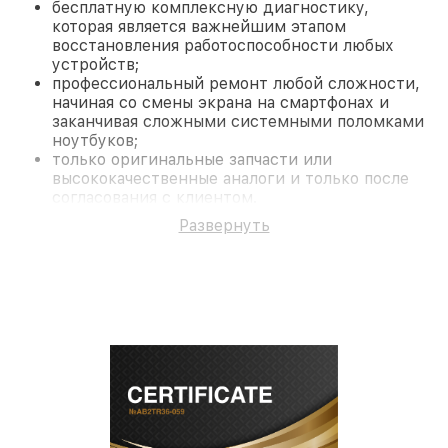
бесплатную комплексную диагностику,
которая является важнейшим этапом
восстановления работоспособности любых
устройств;
профессиональный ремонт любой сложности,
начиная со смены экрана на смартфонах и
заканчивая сложными системными поломками
ноутбуков;
только оригинальные запчасти или
высококачественные аналоги и только после
согласования с клиентом.
На все работы и замененные комплектующие
Развернуть
предоставляется длительная гарантия. В случае
поломки по условиям гарантии, мы бесплатно
исправим ситуацию.
Наши преимущества
Преимуществами нашего сервисного центра
Fortuna в Краснодаре являются:
лучшие специалисты с многолетним опытом и
безупречной репутацией;
современное оборудование и
лицензированное ПО в ремонтно-
диагностических мастерских;