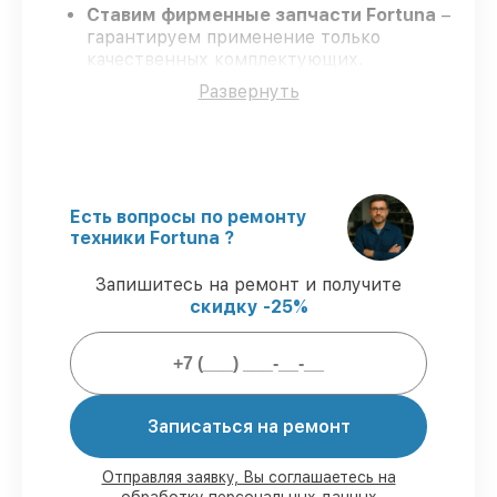
Ставим фирменные запчасти Fortuna
–
гарантируем применение только
качественных комплектующих.
Сертифицированные мастера
–
Развернуть
проходят строгий отбор, что
обеспечивает надёжную работу
устройства после ремонта.
Заканчиваем ремонт в четко
оговоренные сроки
– ремонт
тепловизора Fortuna LRF 50M6 строго по
Есть вопросы по ремонту
договоренности.
техники Fortuna ?
Поддержка после ремонта
– все
работы и запчасти защищены
Запишитесь на ремонт и получите
официальной гарантией Fortuna.
скидку -25%
Мы гарантируем:
Записаться на ремонт
80%
ремонтов закрываем в вашем
присутствии
90%
запчастей Fortuna имеются на
Отправляя заявку, Вы соглашаетесь на
складе в Краснодаре, остальные