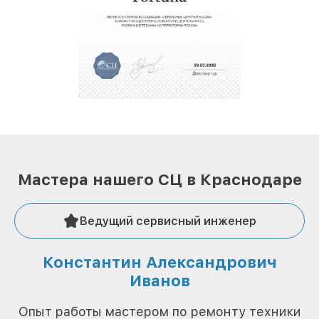
крупногабаритной техники, которые
обеспечат доставку устройств в сервис в
полной сохранности и бесплатно.
За годы своей деятельности мы получали только
положительные отзывы и обрели отличную
репутацию. Мы постоянно совершенствуемся и
стараемся каждый день делать наш сервис еще
лучше!
Мастера нашего СЦ в Краснодаре
Ведущий сервисный инженер
Константин Александрович
Иванов
О
Опыт работы мастером по ремонту техники