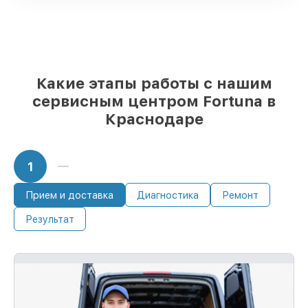
Подлинные запчасти Fortuna и
надёжные аналоги
– с учётом любых
финансовых возможностей
85%
ремонтов занимают до 2 часов, если
мастер приступает к ремонту сразу
Какие этапы работы с нашим
сервисным центром Fortuna в
Краснодаре
1
Прием и доставка
Диагностика
Ремонт
Результат