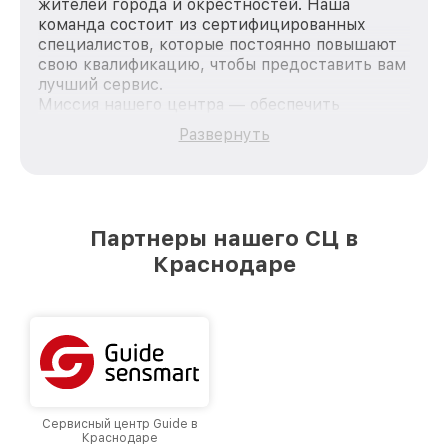
жителей города и окрестностей. Наша
команда состоит из сертифицированных
специалистов, которые постоянно повышают
свою квалификацию, чтобы предоставить вам
лучший сервис.
Миссия нашего центра — обеспечить
качественный и доступный ремонт для
Развернуть
каждого пользователя продукции Fortuna, вне
зависимости от сложности поломки. Мы
стремимся к тому, чтобы каждый клиент был
удовлетворен скоростью и качеством
предоставляемых услуг. Наша цель — стать
Партнеры нашего СЦ в
лучшим сервисным центром Fortuna в городе
Краснодаре
Краснодаре, постоянно повышая уровень
доверия и лояльности наших клиентов.
Сервисный центр Guide в
Краснодаре