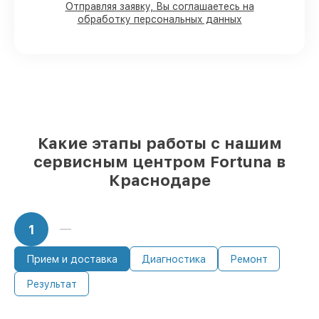
наличии в Краснодаре, остальные
Отправляя заявку, Вы соглашаетесь на
доставляются быстро
обработку персональных данных
Оригинальные комплектующие
Fortuna и качественные аналоги
–
только вы выбираете, какие детали
использовать, а мы готовы рассмотреть
варианты под любые запросы
85%
починок Fortuna выполняются в
течение пары часов, если мастер
начинает работу сразу
Какие этапы работы с нашим
сервисным центром Fortuna в
Краснодаре
1
Прием и доставка
Диагностика
Ремонт
Результат