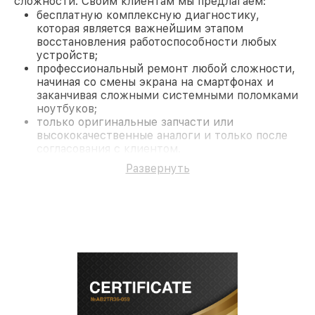
сложности. Своим клиентам мы предлагаем:
бесплатную комплексную диагностику,
которая является важнейшим этапом
восстановления работоспособности любых
устройств;
профессиональный ремонт любой сложности,
начиная со смены экрана на смартфонах и
заканчивая сложными системными поломками
ноутбуков;
только оригинальные запчасти или
высококачественные аналоги и только после
согласования с клиентом.
На все работы и замененные комплектующие
Развернуть
предоставляется длительная гарантия. В случае
поломки по условиям гарантии, мы бесплатно
исправим ситуацию.
Наши преимущества
Преимуществами нашего сервисного центра
Fortuna в Краснодаре являются:
лучшие специалисты с многолетним опытом и
безупречной репутацией;
современное оборудование и
лицензированное ПО в ремонтно-
диагностических мастерских;