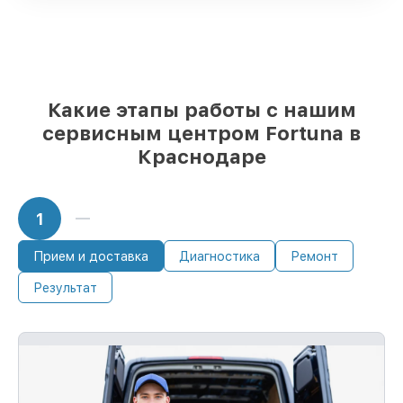
Подлинные запчасти Fortuna и
проверенные замены
– только вы
выбираете, какие детали использовать, а
мы делаем ремонт с учётом
возможностей клиента
85%
работ по восстановлению Fortuna
Какие этапы работы с нашим
выполняются в течение пары часов, если
сервисным центром Fortuna в
мастер начинает работу сразу
Краснодаре
1
Прием и доставка
Диагностика
Ремонт
Результат