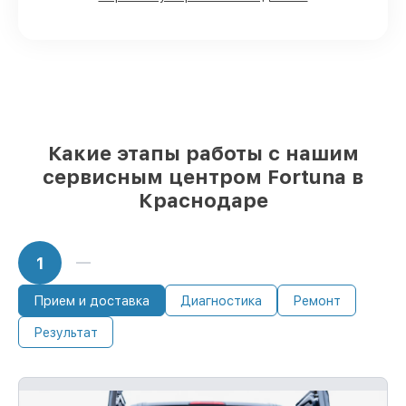
доступны для срочного заказа
Оригинальные комплектующие
Fortuna и качественные аналоги
–
только вы выбираете, какие детали
использовать, а мы готовы рассмотреть
варианты под любые запросы
85%
починок Fortuna сделаем за 1–2 часа,
если мастер начинает работу сразу
Какие этапы работы с нашим
сервисным центром Fortuna в
Краснодаре
1
Прием и доставка
Диагностика
Ремонт
Результат