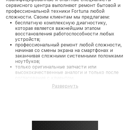
сервисного центра выполняют ремонт бытовой и
профессиональной техники Fortuna любой
сложности. Своим клиентам мы предлагаем:
бесплатную комплексную диагностику,
которая является важнейшим этапом
восстановления работоспособности любых
устройств;
профессиональный ремонт любой сложности,
начиная со смены экрана на смартфонах и
заканчивая сложными системными поломками
ноутбуков;
только оригинальные запчасти или
высококачественные аналоги и только после
согласования с клиентом.
На все работы и замененные комплектующие
Развернуть
предоставляется длительная гарантия. В случае
поломки по условиям гарантии, мы бесплатно
исправим ситуацию.
Наши преимущества
Преимуществами нашего сервисного центра
Fortuna в Краснодаре являются:
лучшие специалисты с многолетним опытом и
безупречной репутацией;