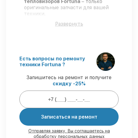
тепловизоров Fortuna
– только
оригинальные запчасти для вашей
техники.
Опытные инженеры
– проходят
Развернуть
регулярное обучение, что обеспечивает
высокий уровень сервиса.
Работаем строго в установленных
заранее временных рамках
– ремонт
тепловизоров Fortuna без бесконечных
переносов.
Есть вопросы по ремонту
Гарантийное обслуживание
– на все
техники Fortuna ?
услуги и детали для тепловизоров
Fortuna предоставляется длительная
Запишитесь на ремонт и получите
гарантия.
скидку -25%
Мы гарантируем:
80%
ремонтов по ремонту проводятся в
Записаться на ремонт
присутствии клиента
90%
комплектующих Fortuna имеются в
Отправляя заявку, Вы соглашаетесь на
наличии в Краснодаре, остальные
обработку персональных данных