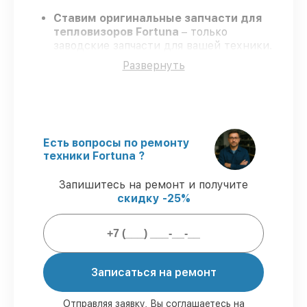
Ставим оригинальные запчасти для
тепловизоров Fortuna
– только
заводские запчасти для вашей техники.
Опытные специалисты
– проходят
Развернуть
регулярное обучение, что гарантирует
гарантированно долговечный результат.
Соблюдаем сроки
– ремонт
тепловизоров Fortuna без бесконечных
переносов.
Официальная гарантия
– на все виды
Есть вопросы по ремонту
работ и комплектующие для
техники Fortuna ?
тепловизоров Fortuna предоставляется
гарантия до 3-х лет.
Запишитесь на ремонт и получите
скидку -25%
Мы гарантируем:
80%
заказов по ремонту исполняются в
Записаться на ремонт
присутствии клиента
90%
деталей Fortuna в наличии на
складе в Краснодаре, остальные
Отправляя заявку, Вы соглашаетесь на