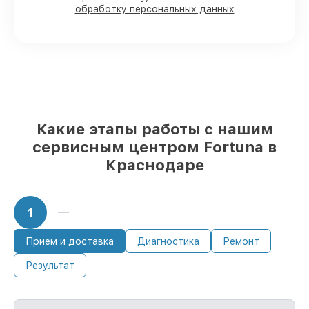
доставляются быстро
обработку персональных данных
Оригинальные комплектующие
Fortuna и качественные аналоги
–
только вы выбираете, какие детали
использовать, а мы подстраиваемся под
разные бюджеты
85%
починок Fortuna сделаем за 1–2 часа,
при немедленном старте работ
Какие этапы работы с нашим
сервисным центром Fortuna в
Краснодаре
1
Прием и доставка
Диагностика
Ремонт
Результат