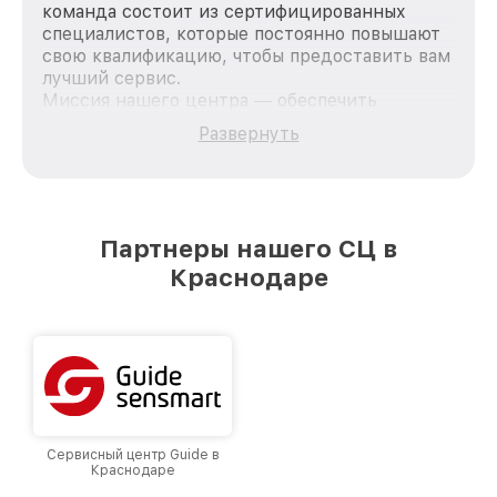
команда состоит из сертифицированных
специалистов, которые постоянно повышают
свою квалификацию, чтобы предоставить вам
лучший сервис.
Миссия нашего центра — обеспечить
качественный и доступный ремонт для
Развернуть
каждого пользователя продукции Fortuna, вне
зависимости от сложности поломки. Мы
стремимся к тому, чтобы каждый клиент был
удовлетворен скоростью и качеством
предоставляемых услуг. Наша цель — стать
Партнеры нашего СЦ в
лучшим сервисным центром Fortuna в городе
Краснодаре
Краснодаре, постоянно повышая уровень
доверия и лояльности наших клиентов.
Сервисный центр Guide в
Краснодаре