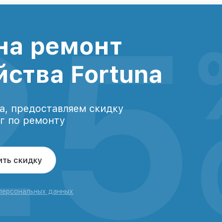
25
на ремонт
йства Fortuna
а, предоставляем скидку
уг по ремонту
ить скидку
 персональных данных