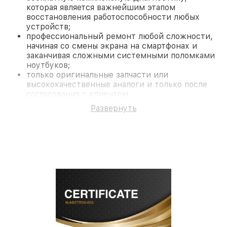
которая является важнейшим этапом
восстановления работоспособности любых
устройств;
профессиональный ремонт любой сложности,
начиная со смены экрана на смартфонах и
заканчивая сложными системными поломками
ноутбуков;
только оригинальные запчасти или
высококачественные аналоги и только после
согласования с клиентом.
На все работы и замененные комплектующие
Развернуть
предоставляется длительная гарантия. В случае
поломки по условиям гарантии, мы бесплатно
исправим ситуацию.
Наши преимущества
Преимуществами нашего сервисного центра
Fortuna в Краснодаре являются:
лучшие специалисты с многолетним опытом и
безупречной репутацией;
современное оборудование и
лицензированное ПО в ремонтно-
диагностических мастерских;
собственный склад комплектующих, что