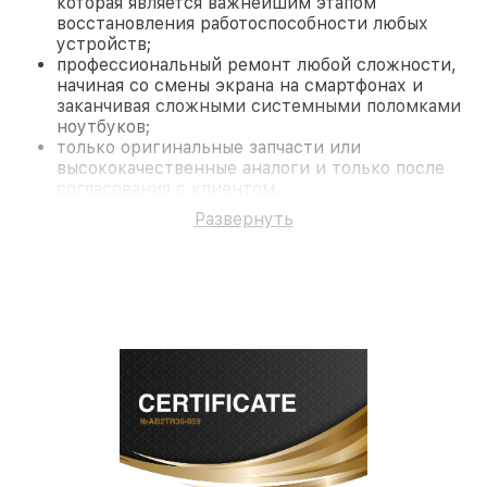
которая является важнейшим этапом
восстановления работоспособности любых
устройств;
профессиональный ремонт любой сложности,
начиная со смены экрана на смартфонах и
заканчивая сложными системными поломками
ноутбуков;
только оригинальные запчасти или
высококачественные аналоги и только после
согласования с клиентом.
На все работы и замененные комплектующие
Развернуть
предоставляется длительная гарантия. В случае
поломки по условиям гарантии, мы бесплатно
исправим ситуацию.
Наши преимущества
Преимуществами нашего сервисного центра
Fortuna в Краснодаре являются:
лучшие специалисты с многолетним опытом и
безупречной репутацией;
современное оборудование и
лицензированное ПО в ремонтно-
диагностических мастерских;
собственный склад комплектующих, что
позволяет сократить сроки