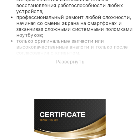
восстановления работоспособности любых
устройств;
профессиональный ремонт любой сложности,
начиная со смены экрана на смартфонах и
заканчивая сложными системными поломками
ноутбуков;
только оригинальные запчасти или
высококачественные аналоги и только после
согласования с клиентом.
На все работы и замененные комплектующие
Развернуть
предоставляется длительная гарантия. В случае
поломки по условиям гарантии, мы бесплатно
исправим ситуацию.
Наши преимущества
Преимуществами нашего сервисного центра
Fortuna в Краснодаре являются:
лучшие специалисты с многолетним опытом и
безупречной репутацией;
современное оборудование и
лицензированное ПО в ремонтно-
диагностических мастерских;
собственный склад комплектующих, что
позволяет сократить сроки