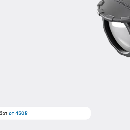
абот
от 450₽