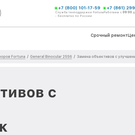
+7 (800) 101-17-59
+7 (861) 299
Служба техподдержки Fortuna
Работаем с
09:00
д
- бесплатно по России
Срочный ремонт
Це
оров Fortuna
General Binocular 25S6
/
/
Замена объективов с улучшен
тивов с
к