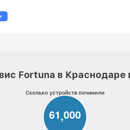
в
вис Fortuna в Краснодаре 
Сколько устройств починили
6
1
0
0
0
,