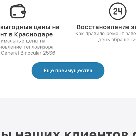
выгодные цены на
Восстановление за
нт в Краснодаре
Как правило ремонт зав
день обращени
имальные цены на
новление тепловизора
 General Binocular 25S6
Еще преимущества
ы наших клиентов 