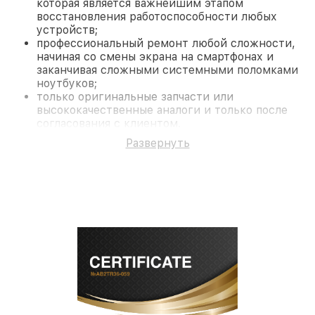
которая является важнейшим этапом
восстановления работоспособности любых
устройств;
профессиональный ремонт любой сложности,
начиная со смены экрана на смартфонах и
заканчивая сложными системными поломками
ноутбуков;
только оригинальные запчасти или
высококачественные аналоги и только после
согласования с клиентом.
На все работы и замененные комплектующие
Развернуть
предоставляется длительная гарантия. В случае
поломки по условиям гарантии, мы бесплатно
исправим ситуацию.
Наши преимущества
Преимуществами нашего сервисного центра
Fortuna в Краснодаре являются:
лучшие специалисты с многолетним опытом и
безупречной репутацией;
современное оборудование и
лицензированное ПО в ремонтно-
диагностических мастерских;
собственный склад комплектующих, что