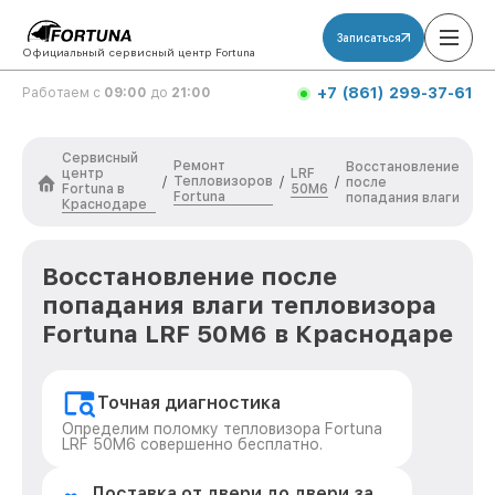
Записаться
Официальный сервисный центр Fortuna
+7 (861) 299-37-61
Работаем с
09:00
до
21:00
Сервисный
Ремонт
Восстановление
центр
LRF
Тепловизоров
/
/
/
после
Fortuna в
50M6
Fortuna
попадания влаги
Краснодаре
Восстановление после
попадания влаги тепловизора
Fortuna LRF 50M6 в Краснодаре
Точная диагностика
Определим поломку тепловизора Fortuna
LRF 50M6 совершенно бесплатно.
Доставка от двери до двери за