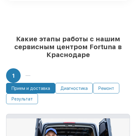
Фирменные детали Fortuna и
проверенные реплики
– под любые
запросы
85%
починок занимают до 2 часов, если
мастер приступает к ремонту сразу
Какие этапы работы с нашим
сервисным центром Fortuna в
Краснодаре
1
Прием и доставка
Диагностика
Ремонт
Результат